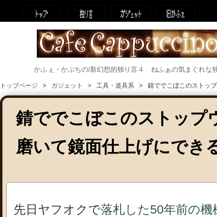
かふぇ・かぷちの/新幻想的独り言４ ねふぁの気まぐれな
トップページ
ガジェット
工具・道具系
錆ででこぼこのストップ
錆ででこぼこのストップ
磨いて鏡面仕上げにでき
先日ヤフオクで
落札した50年前の