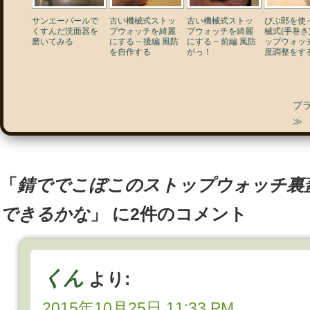
サンエーパールで
古い機械式ストッ
古い機械式ストッ
びぶ郎を使
くすんだ洗面器を
プウォッチを綺麗
プウォッチを綺麗
械式(手巻き
磨いてみる
にする – 後編 風防
にする – 前編 風防
ップウォッ
を自作する
がっ！
度調整をす
プ
「
錆ででこぼこのストップウォッチ裏
できるかな
」 に2件のコメント
くん
より:
2015年10月25日 11:33 PM