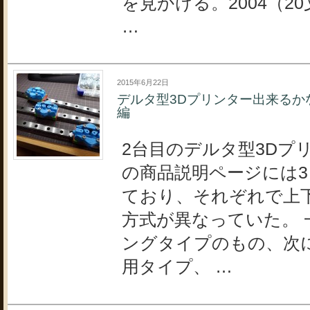
を見かける。2004（2
…
2015年6月22日
デルタ型3Dプリンター出来るか
編
2台目のデルタ型3Dプ
の商品説明ページには
ており、それぞれで上
方式が異なっていた。 
ングタイプのもの、次
用タイプ、 …