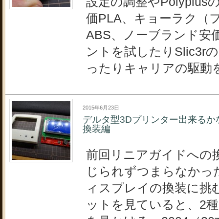
設定の調整やPolyplu
価PLA、キョーラク（
ABS、ノーブランド安
ントを試したりSlic3
ったりキャリアの駆動
2015年6月23日
デルタ型3Dプリンター出来るか
換装編
前回リニアガイドへの
じられずつまらなかった
ィスプレイの換装に挑む
ットを見ていると、2種