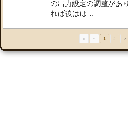
の出力設定の調整があ
れば後はほ …
«
<
1
2
>