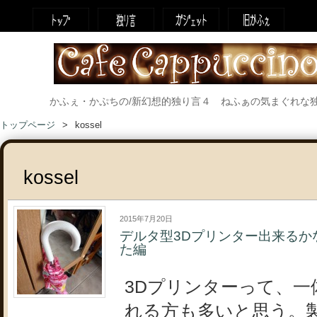
かふぇ・かぷちの/新幻想的独り言４ ねふぁの気まぐれな
トップページ
kossel
kossel
2015年7月20日
デルタ型3Dプリンター出来るか
た編
3Dプリンターって、一
れる方も多いと思う。