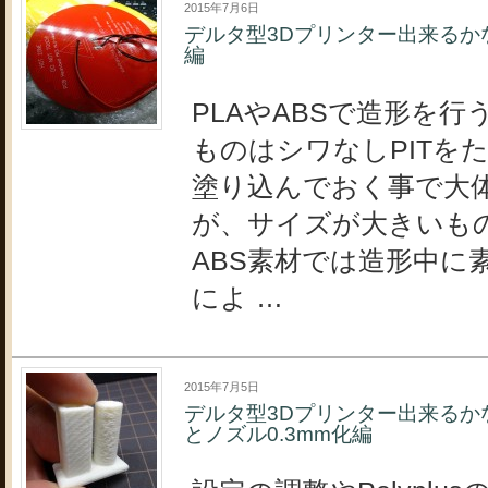
2015年7月6日
デルタ型3Dプリンター出来るか
編
PLAやABSで造形を
ものはシワなしPITを
塗り込んでおく事で大
が、サイズが大きいも
ABS素材では造形中に
によ …
2015年7月5日
デルタ型3Dプリンター出来るか
とノズル0.3mm化編